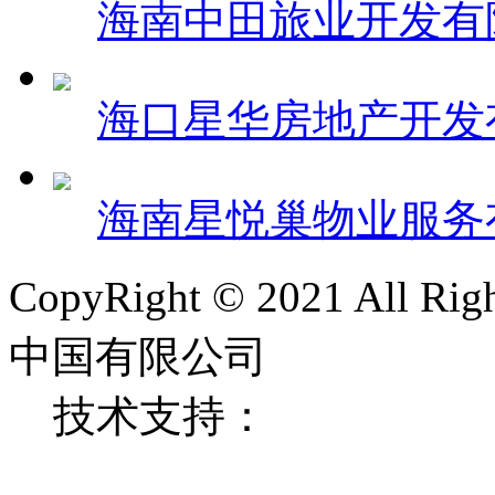
海南中田旅业开发有
海口星华房地产开发
海南星悦巢物业服务
CopyRight © 2021 All 
中国有限公司
技术支持：