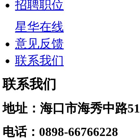
招聘职位
星华在线
意见反馈
联系我们
联系我们
地址：海口市海秀中路51
电话：0898-66766228