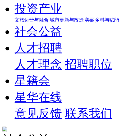
投资产业
文旅运营与融合
城市更新与改造
美丽乡村与赋能
社会公益
人才招聘
人才理念
招聘职位
星籍会
星华在线
意见反馈
联系我们