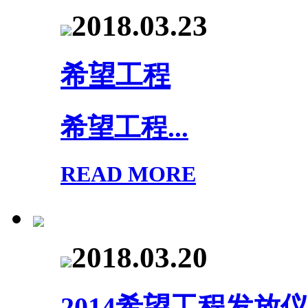
2018.03.23
希望工程
希望工程...
READ MORE
2018.03.20
2014希望工程发放