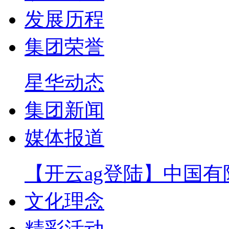
发展历程
集团荣誉
星华动态
集团新闻
媒体报道
【开云ag登陆】中国有
文化理念
精彩活动