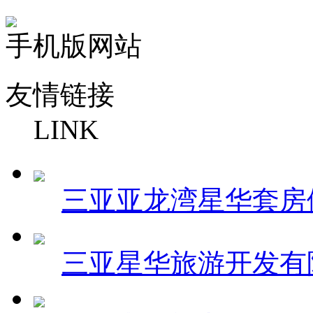
手机版网站
友情链接
LINK
三亚亚龙湾星华套房
三亚星华旅游开发有