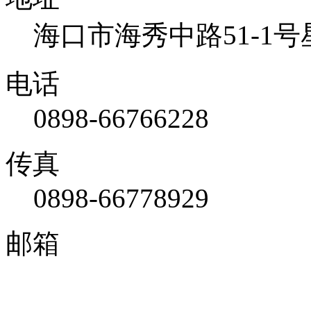
海口市海秀中路51-1号
电话
0898-66766228
传真
0898-66778929
邮箱