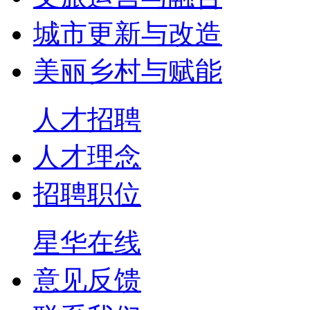
城市更新与改造
美丽乡村与赋能
人才招聘
人才理念
招聘职位
星华在线
意见反馈