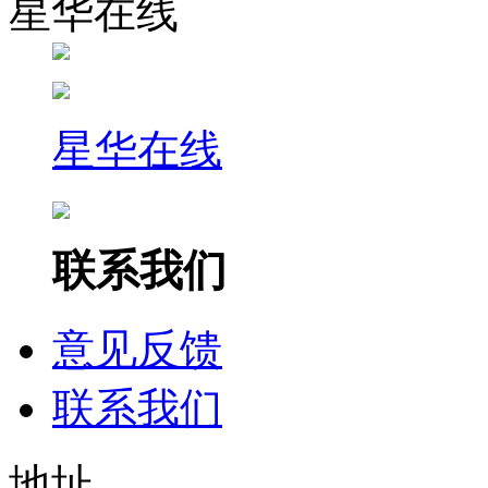
星华在线
星华在线
联系我们
意见反馈
联系我们
地址