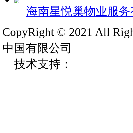
海南星悦巢物业服务
CopyRight © 2021 All 
中国有限公司
技术支持：