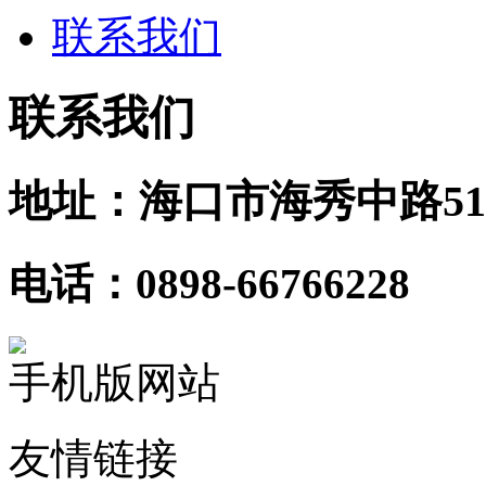
联系我们
联系我们
地址：海口市海秀中路51
电话：0898-66766228
手机版网站
友情链接